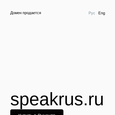
Домен продается
Рус
Eng
speakrus.ru